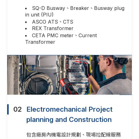
SQ-D Busway、Breaker、Busway plug
in unit (PIU)
ASCO ATS、CTS
REX Transformer
CETA PMC meter、Current
Transformer
02
Electromechanical Project
planning and Construction
包含廠房內機電設計規劃、現場拉配線服務